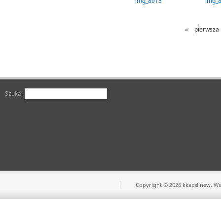
img_8913
img_
«
pierwsza
Szukaj
Copyright © 2026 kkapd new. Wsz