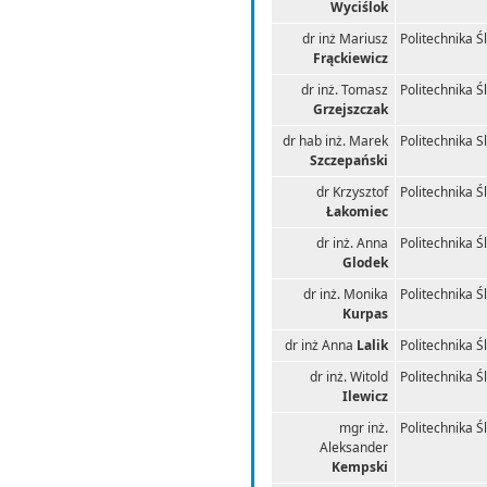
Wyciślok
dr inż Mariusz
Politechnika Ś
Frąckiewicz
dr inż. Tomasz
Politechnika Ś
Grzejszczak
dr hab inż. Marek
Politechnika S
Szczepański
dr Krzysztof
Politechnika Ś
Łakomiec
dr inż. Anna
Politechnika Ś
Glodek
dr inż. Monika
Politechnika Ś
Kurpas
dr inż Anna
Lalik
Politechnika Ś
dr inż. Witold
Politechnika Ś
Ilewicz
mgr inż.
Politechnika Ś
Aleksander
Kempski