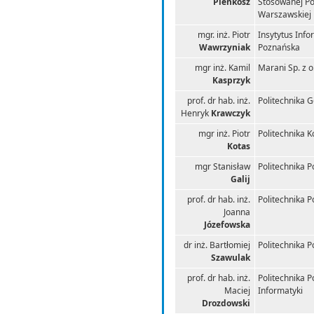
Pieńkosz
Stosowanej Pol
Warszawskiej
mgr. inż. Piotr
Insytytus Info
Wawrzyniak
Poznańska
mgr inż. Kamil
Marani Sp. z o
Kasprzyk
prof. dr hab. inż.
Politechnika 
Henryk
Krawczyk
mgr inż. Piotr
Politechnika K
Kotas
mgr Stanisław
Politechnika 
Galij
prof. dr hab. inż.
Politechnika 
Joanna
Józefowska
dr inż. Bartłomiej
Politechnika 
Szawulak
prof. dr hab. inż.
Politechnika P
Maciej
Informatyki
Drozdowski