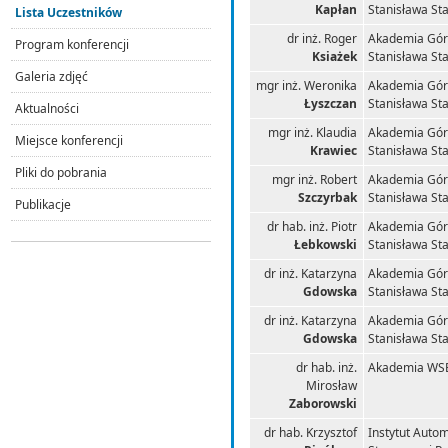
Kapłan
Stanisława St
Lista Uczestników
dr inż. Roger
Akademia Górn
Program konferencji
Ksiażek
Stanisława St
Galeria zdjęć
mgr inż. Weronika
Akademia Górn
Łyszczan
Stanisława St
Aktualności
mgr inż. Klaudia
Akademia Górn
Miejsce konferencji
Krawiec
Stanisława St
Pliki do pobrania
mgr inż. Robert
Akademia Górn
Szczyrbak
Stanisława St
Publikacje
dr hab. inż. Piotr
Akademia Górn
Łebkowski
Stanisława St
dr inż. Katarzyna
Akademia Górn
Gdowska
Stanisława St
dr inż. Katarzyna
Akademia Górn
Gdowska
Stanisława St
dr hab. inż.
Akademia WS
Mirosław
Zaborowski
dr hab. Krzysztof
Instytut Autom