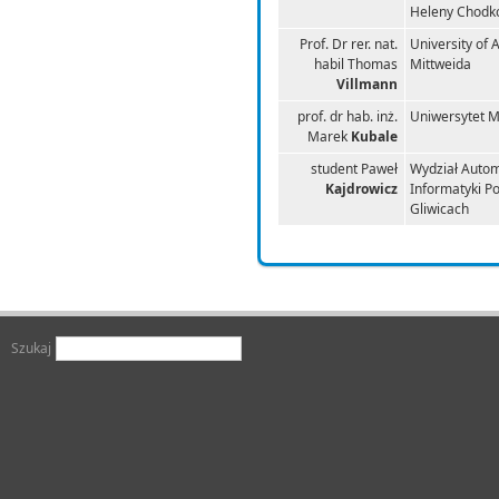
Heleny Chodk
Prof. Dr rer. nat.
University of 
habil Thomas
Mittweida
Villmann
prof. dr hab. inż.
Uniwersytet M
Marek
Kubale
student Paweł
Wydział Automa
Kajdrowicz
Informatyki Po
Gliwicach
Szukaj