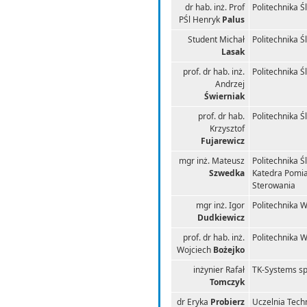
dr hab. inż. Prof
Politechnika Ś
PŚl Henryk
Palus
Student Michał
Politechnika Ś
Lasak
prof. dr hab. inż.
Politechnika Ś
Andrzej
Świerniak
prof. dr hab.
Politechnika Ś
Krzysztof
Fujarewicz
mgr inż. Mateusz
Politechnika Ś
Szwedka
Katedra Pomi
Sterowania
mgr inż. Igor
Politechnika 
Dudkiewicz
prof. dr hab. inż.
Politechnika 
Wojciech
Bożejko
inżynier Rafał
TK-Systems sp.
Tomczyk
dr Eryka
Probierz
Uczelnia Tech