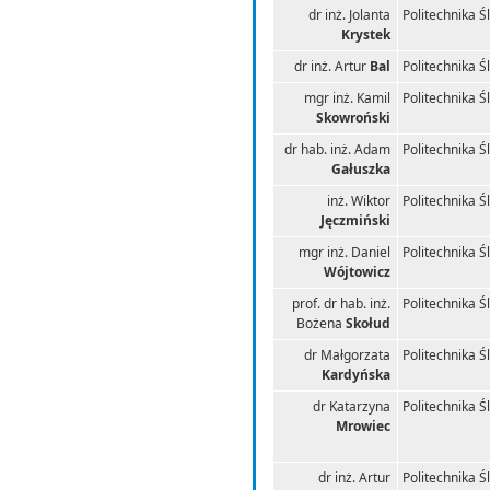
dr inż. Jolanta
Politechnika Ś
Krystek
dr inż. Artur
Bal
Politechnika Ś
mgr inż. Kamil
Politechnika Ś
Skowroński
dr hab. inż. Adam
Politechnika Ś
Gałuszka
inż. Wiktor
Politechnika Ś
Jęczmiński
mgr inż. Daniel
Politechnika Ś
Wójtowicz
prof. dr hab. inż.
Politechnika Ś
Bożena
Skołud
dr Małgorzata
Politechnika Ś
Kardyńska
dr Katarzyna
Politechnika Ś
Mrowiec
dr inż. Artur
Politechnika Ś