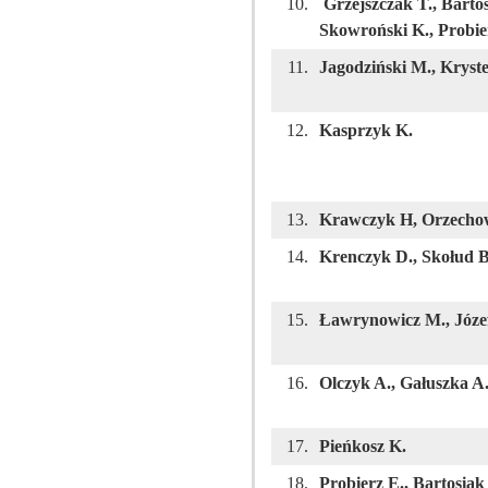
10.
Grzejszczak T., Barto
Skowroński K., Probie
11.
Jagodziński M., Kryste
12.
Kasprzyk K.
13.
Krawczyk H, Orzechow
14.
Krenczyk D., Skołud B
15.
Ławrynowicz M., Józef
16.
Olczyk A., Gałuszka A
17.
Pieńkosz K.
18.
Probierz E., Bartosiak