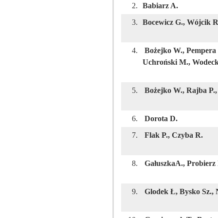
2.
Babiarz A.
3.
Bocewicz G., Wójcik R
4.
Bożejko W., Pempera J
Uchroński M., Wodeck
5.
Bożejko W., Rajba P.
6.
Dorota D.
7.
Flak P., Czyba R.
8.
GałuszkaA., Probierz 
9.
Glodek Ł, Bysko Sz.,